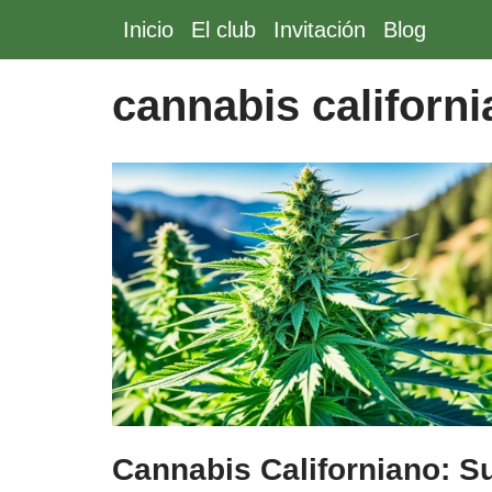
Inicio
El club
Invitación
Blog
Saltar
al
cannabis californ
contenido
Cannabis Californiano: S