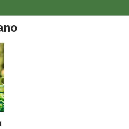
iano
u