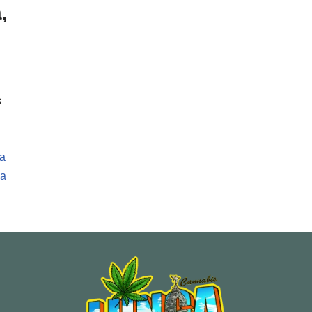
,
s
a
va