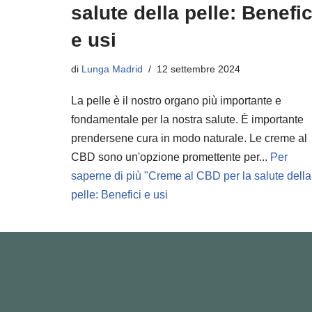
salute della pelle: Benefic
e usi
di
Lunga Madrid
12 settembre 2024
La pelle è il nostro organo più importante e
fondamentale per la nostra salute. È importante
prendersene cura in modo naturale. Le creme al
CBD sono un'opzione promettente per...
Per
saperne di più "
Creme al CBD per la salute della
pelle: Benefici e usi