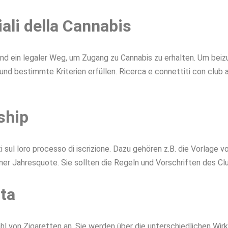
iali della Cannabis
 sind ein legaler Weg, um Zugang zu Cannabis zu erhalten. Um bei
estimmte Kriterien erfüllen. Ricerca e connettiti con club affi
ship
i sul loro processo di iscrizione. Dazu gehören z.B. die Vorlage 
ner Jahresquote. Sie sollten die Regeln und Vorschriften des Cl
sta
zahl von Zigaretten an. Sie werden über die unterschiedlichen Wir