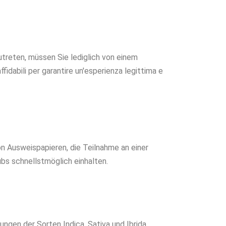
zutreten, müssen Sie lediglich von einem
dabili per garantire un'esperienza legittima e
von Ausweispapieren, die Teilnahme an einer
ubs schnellstmöglich einhalten.
kungen der Sorten Indica, Sativa und Ibrida