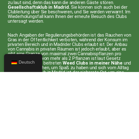
zu laut sind, denn das kann die anderen Gäste stören.
Gesellschaftsklub in Madrid.
Sie können sich auch bei der
Clubleitung über Sie beschweren, und Sie werden verwarnt. Im
Wiederholungsfall kann Ihnen der erneute Besuch des Clubs
untersagt werden.
Nach Angaben der Regulierungsbehörden ist das Rauchen von
Gras in der Öffentlichkeit verboten, während der Konsum im
privaten Bereich und in Madrider Clubs erlaubt ist. Der Anbau
von Cannabis in privaten Räumen ist jedoch erlaubt, aber es
gibt eine Grenze von maximal zwei Cannabispflanzen pro
Haus. Der Anbau von mehr als 2 Pflanzen ist laut Gesetz
Deutsch
illegal. Sie können beitreten
Weed Clubs in meiner Nähe
und
manchmal besuchen, um Spaß zu haben und sich vom Alltag
zu erholen. Ein Club in Madrid ist der sicherste Ort, um eine
Vielzahl von Unkräutern zu konsumieren, und er bietet die
ideale Umgebung mit einem perfekten Setting. Hier kann man
Spiele spielen, Musik hören, sich unterhalten, lachen und Spaß
mit anderen Clubmitgliedern haben.