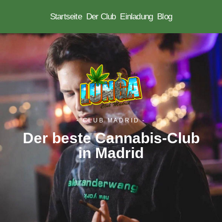
Startseite
Der Club
Einladung
Blog
Zum
Inhalt
springen
- CLUB MADRID -
Der beste Cannabis-Club
in Madrid