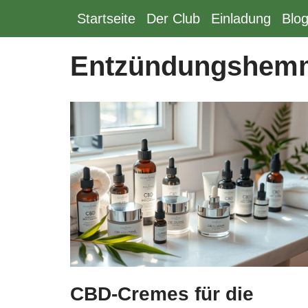
Startseite
Der Club
Einladung
Blo
Zum
Inhalt
Entzündungshemm
springen
CBD-Cremes für die