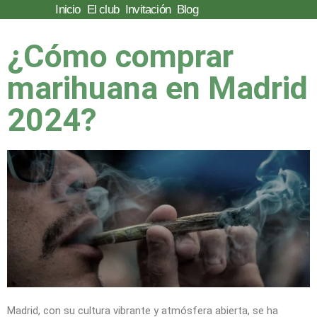
Inicio
El club
Invitación
Blog
Saltar
¿Cómo comprar
al
contenido
marihuana en Madrid
2024?
Madrid, con su cultura vibrante y atmósfera abierta, se ha