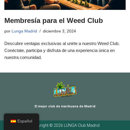
Membresía para el Weed Club
por
Lunga Madrid
diciembre 3, 2024
Descubre ventajas exclusivas al unirte a nuestro Weed Club.
Conéctate, participa y disfruta de una experiencia única en
nuestra comunidad.
El mejor club de marihuana de Madrid
Español
Copyright © 2026 LUNGA Club Madrid