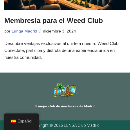
Membresía para el Weed Club
por
Lunga Madrid
diciembre 3, 2024
Descubre ventajas exclusivas al unirte a nuestro Weed Club.
Conéctate, participa y disfruta de una experiencia única en
nuestra comunidad.
El mejor club de marihuana de Madrid
Español
Copyright © 2026 LUNGA Club Madrid