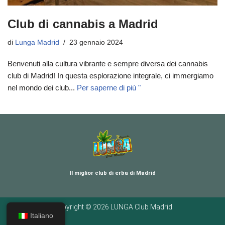
Club di cannabis a Madrid
di
Lunga Madrid
23 gennaio 2024
Benvenuti alla cultura vibrante e sempre diversa dei cannabis
club di Madrid! In questa esplorazione integrale, ci immergiamo
nel mondo dei club...
Per saperne di più "
Il miglior club di erba di Madrid
Copyright © 2026 LUNGA Club Madrid
Italiano