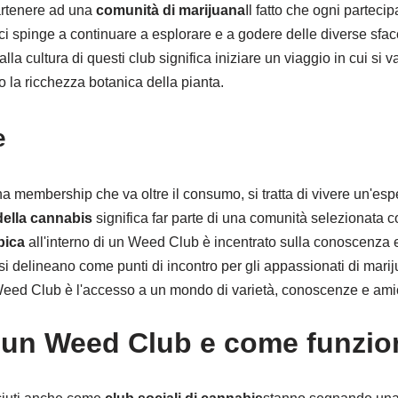
artenere ad una
comunità di marijuana
Il fatto che ogni parteci
i spinge a continuare a esplorare e a godere delle diverse sfacc
la cultura di questi club significa iniziare un viaggio in cui si v
 la ricchezza botanica della pianta.
e
a membership che va oltre il consumo, si tratta di vivere un'espe
della cannabis
significa far parte di una comunità selezionata c
bica
all'interno di un Weed Club è incentrato sulla conoscenza e 
si delineano come punti di incontro per gli appassionati di mari
eed Club è l'accesso a un mondo di varietà, conoscenze e amici
 un Weed Club e come funzio