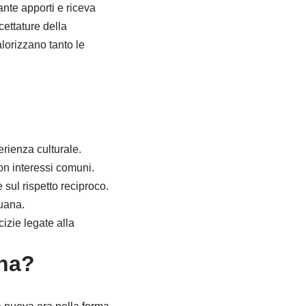
pante apporti e riceva
ettature della
alorizzano tanto le
rienza culturale.
on interessi comuni.
sul rispetto reciproco.
juana.
zie legate alla
na?