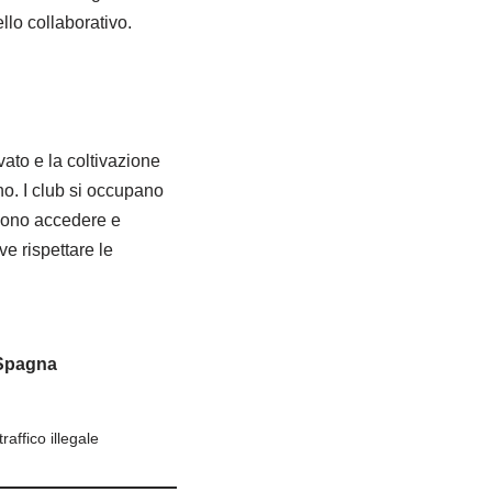
llo collaborativo.
ato e la coltivazione
no. I club si occupano
sono accedere e
e rispettare le
 Spagna
affico illegale