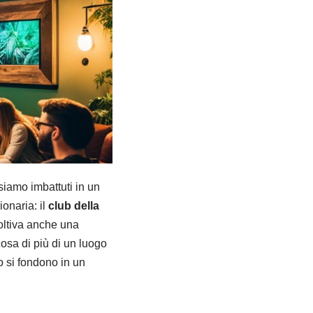
iamo imbattuti in un
onaria: il
club della
coltiva anche una
osa di più di un luogo
o si fondono in un