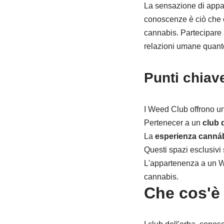
La sensazione di app
conoscenze è ciò che c
cannabis. Partecipare al
relazioni umane quanto
Punti chiav
I Weed Club offrono un
Pertenecer a un
club 
La
esperienza canná
Questi spazi esclusivi 
L'appartenenza a un W
cannabis.
Che cos'è