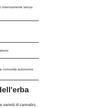
o internamente senza
atorio
 la comunità autonoma
ell'erba
le
varietà di cannabis
,