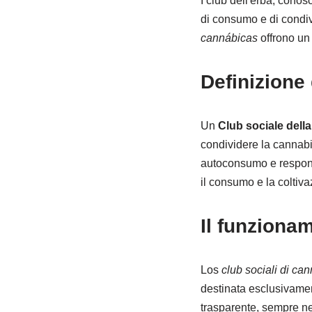
I club dell'erba, cono
di consumo e di condiv
cannábicas
offrono un 
Definizione 
Un
Club sociale dell
condividere la cannabi
autoconsumo e responsab
il consumo e la coltiv
Il funziona
Los
club sociali di ca
destinata esclusivamen
trasparente, sempre nel