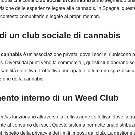
sciuti anche come
club sociali di cannabis
stanno segnando una 
isione delle esperienze legate alla cannabis. In Spagna, ques
contesto comunitario e legale ai propri membri.
di un club sociale di cannabis
a cannabis
è un'associazione privata, dove i soci si riuniscono 
s. Diversi dai punti vendita commerciali, questi club operano s
ilità collettiva. L'obiettivo principale è offrire uno spazio sic
azione della cannabis.
mento interno di un Weed Club
nnabis
funzionano attraverso la coltivazione collettiva, dove la qu
te al consumo dei soci. Questo sistema permette una distribuzi
 rispetto della privacy e dei limiti imposti dal club. La gestione 