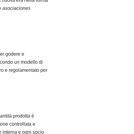
nuova era nella forma
te
asociaciones
per godere e
econdo un modello di
uro e regolamentato per
antità prodotta è
one controllata e
è interna e ogni socio