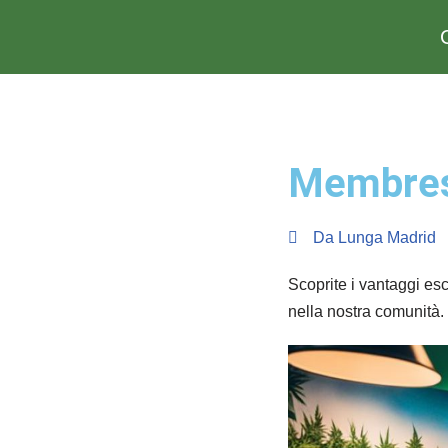
Vai
al
contenuto
Membresí
Da
Lunga Madrid
Scoprite i vantaggi es
nella nostra comunità.