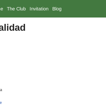
e
The Club
Invitation
Blog
alidad
ra
e