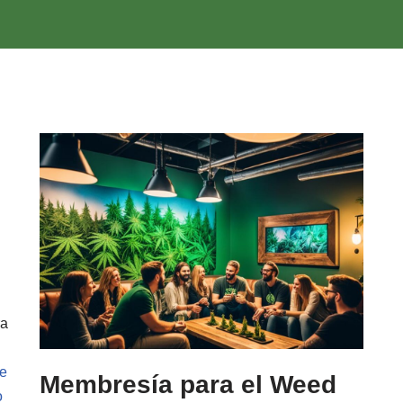
ra
e
Membresía para el Weed
o