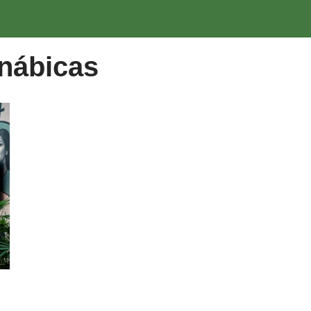
g
nábicas