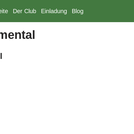
eite
Der Club
Einladung
Blog
mental
l