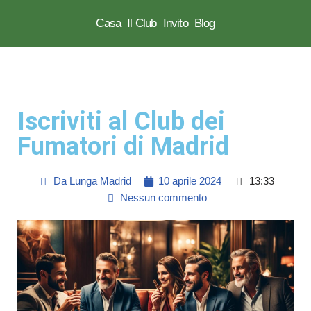
Casa
Il Club
Invito
Blog
Vai
al
contenuto
Iscriviti al Club dei
Fumatori di Madrid
Da
Lunga Madrid
10 aprile 2024
13:33
Nessun commento