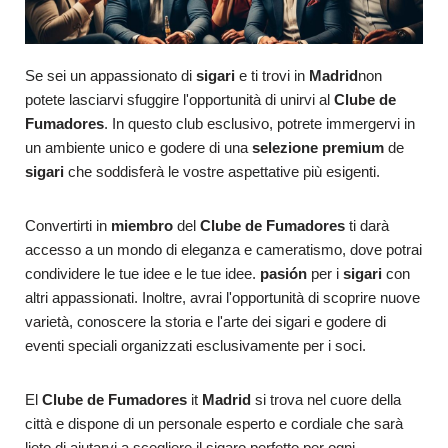
Se sei un appassionato di
sigari
e ti trovi in
Madrid
non
potete lasciarvi sfuggire l'opportunità di unirvi al
Clube de
Fumadores
. In questo club esclusivo, potrete immergervi in
un ambiente unico e godere di una
selezione premium
de
sigari
che soddisferà le vostre aspettative più esigenti.
Convertirti in
miembro
del
Clube de Fumadores
ti darà
accesso a un mondo di eleganza e cameratismo, dove potrai
condividere le tue idee e le tue idee.
pasión
per i
sigari
con
altri appassionati. Inoltre, avrai l'opportunità di scoprire nuove
varietà, conoscere la storia e l'arte dei sigari e godere di
eventi speciali organizzati esclusivamente per i soci.
El
Clube de Fumadores
it
Madrid
si trova nel cuore della
città e dispone di un personale esperto e cordiale che sarà
lieto di aiutarvi a scegliere il sigaro perfetto per ogni