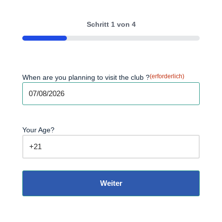
Schritt
1
von
4
25%
(erforderlich)
When are you planning to visit the club ?
Your Age?