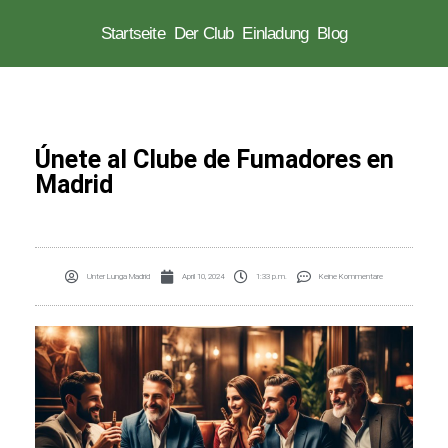
Startseite
Der Club
Einladung
Blog
Zum
Inhalt
springen
Únete al Clube de Fumadores en
Madrid
Unter
Lunga Madrid
April 10, 2024
1:33 p.m.
Keine Kommentare