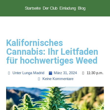
Startseite
Der Club
Einladung
Blog
Zum
Inhalt
springen
Kalifornisches
Cannabis: Ihr Leitfaden
für hochwertiges Weed
Unter
Lunga Madrid
März 31, 2024
11:30 p.m.
Keine Kommentare